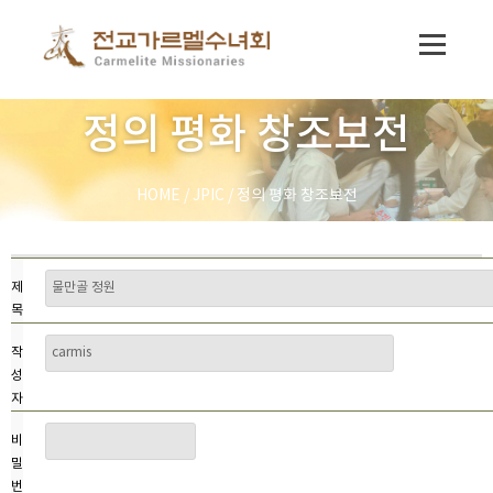
정의 평화 창조보전
HOME
/
JPIC
/
정의 평화 창조보전
제
목
작
성
자
비
밀
번