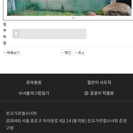
첨
부
파
일
로마총원
젊은이 사도직
수녀들의그림일기
콩콩이 작품방
전교가르멜수녀회
(03044) 서울 종로구 자하문로 4길 14 (통의동) 전교가르멜수녀회 준관
구원