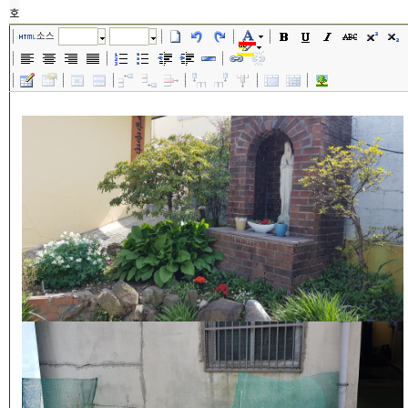
호
소스
글꼴
크기