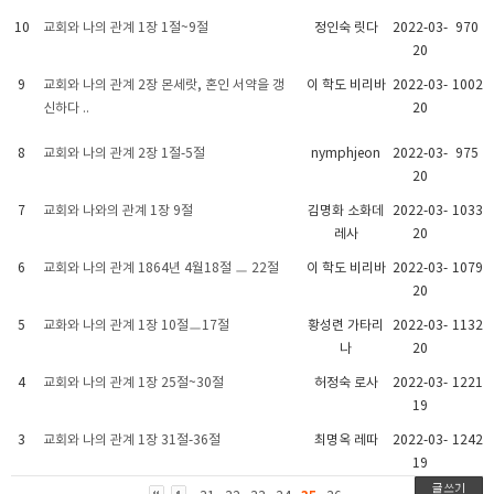
10
교회와 나의 관계 1장 1절~9절
정인숙 릿다
2022-03-
970
20
9
교회와 나의 관계 2장 몬세랏, 혼인 서약을 갱
이 학도 비리바
2022-03-
1002
신하다 ..
20
8
교회와 나의 관계 2장 1절-5절
nymphjeon
2022-03-
975
20
7
교회와 나와의 관계 1장 9절
김명화 소화데
2022-03-
1033
레사
20
6
교회와 나의 관계 1864년 4월18절 ㅡ 22절
이 학도 비리바
2022-03-
1079
20
5
교화와 나의 관계 1장 10절ㅡ17절
황성련 가타리
2022-03-
1132
나
20
4
교회와 나의 관계 1장 25절~30절
허정숙 로사
2022-03-
1221
19
3
교회와 나의 관계 1장 31절-36절
최명옥 레따
2022-03-
1242
19