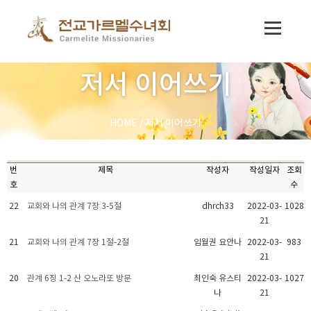
저서 이어쓰기
HOME
/
저서 이어쓰기
번
제목
작성자
작성일자
조회
호
수
22
교회와 나의 관계 7장 3-5절
dhrch33
2022-03-
1028
21
21
교회와 나의 관계 7장 1절-2절
임월권 요안나
2022-03-
983
21
20
관계 6징 1-2 산 오노라또 방문
최인숙 유스티
2022-03-
1027
나
21