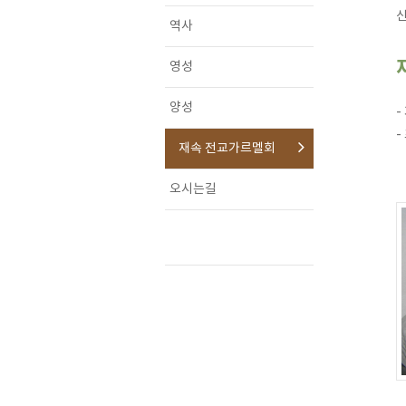
신
역사
영성
양성
-
-
재속 전교가르멜회
오시는길