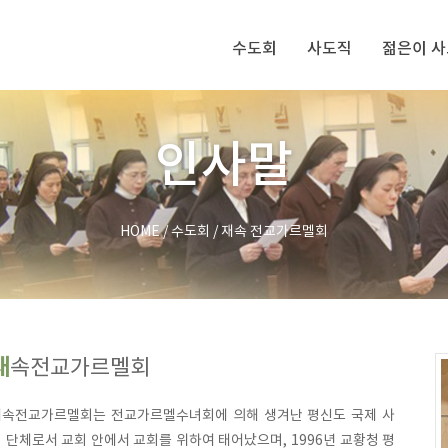
수도회
사도직
젊은이 
인사말
HOME
/
수도회
/
재속 전교가르멜회
재속전교가르멜회
재속전교가르멜회는 전교가르멜수녀회에 의해 생겨난 평신도 국제 사
 단체로서 교회 안에서 교회를 위하여 태어났으며, 1996년 교황청 평