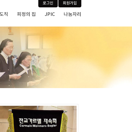
로그인
회원가입
사도직
피정의 집
JPIC
나눔자리