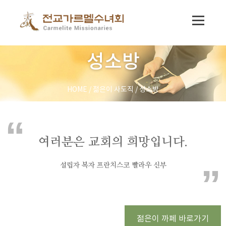
성소방
HOME
/
젊은이 사도직
/
성소방
여러분은 교회의 희망입니다.
설립자 복자 프란치스코 빨라우 신부
젊은이 까페 바로가기