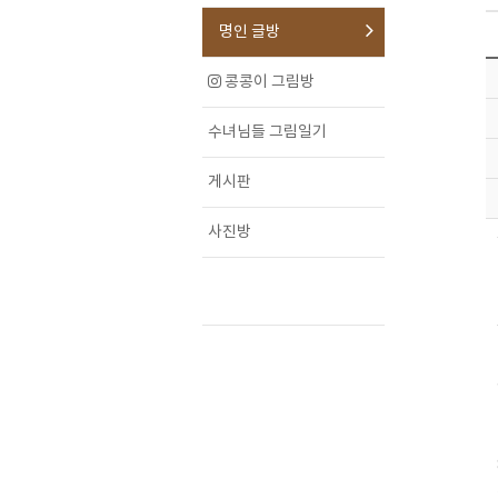
명인 글방
콩콩이 그림방
수녀님들 그림일기
게시판
사진방