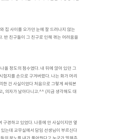
와 집 사이를 오가던 눈에 잘 드러나지 않는
다
.
반 친구들이 그 친구로 인해 겪는 어려움을
 나올 정도의 점수였다
.
내 뒤에 앉아 있던 그
내 시험지를 손으로 구겨버렸다
.
나는 화가 머리
리한 건 사실이었다 처음으로 그렇게 싸워본
고
,
의자가 날아다니고
.^^ (
지금 생각해도 대
여 구경하고 있었다
.
나중에 안 사실이지만 옆
 있는데 교무실에서 담임 선생님이 부르신다
들의 분노를 내가 풀어줬다고 누군가 말해주