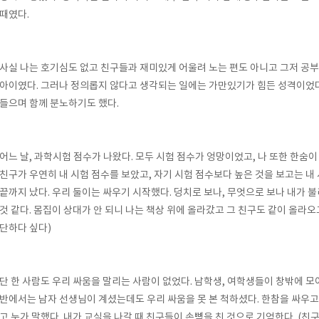
때였다
.
사실 나는 호기심도 없고 친구들과 재미있게 어울려 노는 편도 아니고 그저 공부
아이였다
.
그러나 정의롭지 않다고 생각되는 일에는 가만있기가 힘든 성격이었
들으며 함께 분노하기도 했다
.
어느 날
,
과학시험 점수가 나왔다
.
모두 시험 점수가 엉망이었고
,
나 또한 한숨이
친구가 우연히 내 시험 점수를 보았고
,
자기 시험 점수보다 높은 것을 보고는 
끝까지 났다
.
우리 둘이는 싸우기 시작했다
.
덩치로 보나
,
무엇으로 보나 내가 불
것 같다
.
몸집이 상대가 안 되니 나는 책상 위에 올라갔고 그 친구도 같이 올라오
단하다 싶다
)
단 한 사람도 우리 싸움을 말리는 사람이 없었다
.
남학생
,
여학생들이 창밖에 모
반에서는 남자 선생님이 계셨는데도 우리 싸움을 못 본 척하셨다
.
한참을 싸우고
고 누가 말했다
.
내가 교실을 나갈 때 친구들이 손뼉을 친 것으로 기억한다
. (
친구