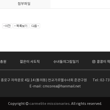
첨부파일
총원
젊은이 사도직
수녀들의그림일기
콩콩이 
서울 종로구 자하문로 4길 14 (통의동) 전교가르멜수녀회 준관구원
Tel : 02-7
E-mail : cmcorea@hanmail.net
carmelite missionaries
Copyright
. All rights reserved.