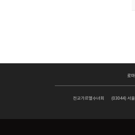
로마
전교가르멜수녀회
(03044) 