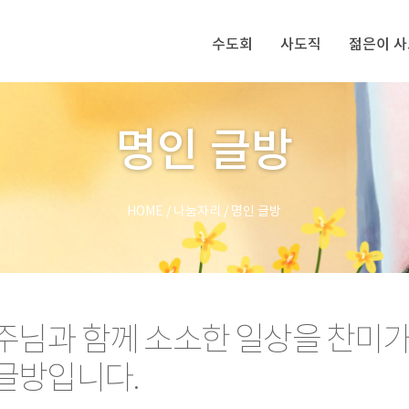
수도회
사도직
젊은이 
명인 글방
HOME
/
나눔자리
/
명인 글방
주님과 함께 소소한 일상을 찬미
글방입니다.