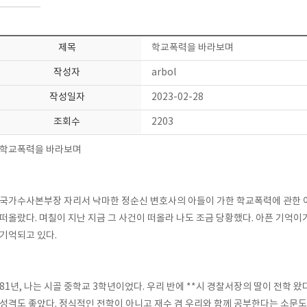
제목
학교폭력을 바라보며
작성자
arbol
작성일자
2023-02-28
조회수
2203
학교폭력을 바라보며
국가수사본부장 자리서 낙마한 정순신 변호사의 아들이 가한 학교폭력에 관한
떠올랐다
.
며칠이 지난 지금 그 사건이 떠올라 나도 조금 당황했다
.
아픈 기억이
기억되고 있다
.
81
년
,
나는 시골 중학교
3
학년이었다
.
우리 반에
**
시 경찰서장의 딸이 전학 왔
성격도 좋았다
.
정식적인 전학이 아니고 재수 겸 우리와 함께 공부한다는 소문도