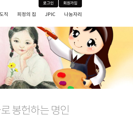
로그인
회원가입
사도직
피정의 집
JPIC
나눔자리
가로 봉헌하는 명인