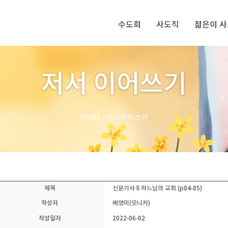
수도회
사도직
젊은이 
저서 이어쓰기
HOME
/
저서 이어쓰기
제목
신문기사 ll 하느님의 교회 (p84-85)
작성자
배영미(모니카)
작성일자
2022-06-02