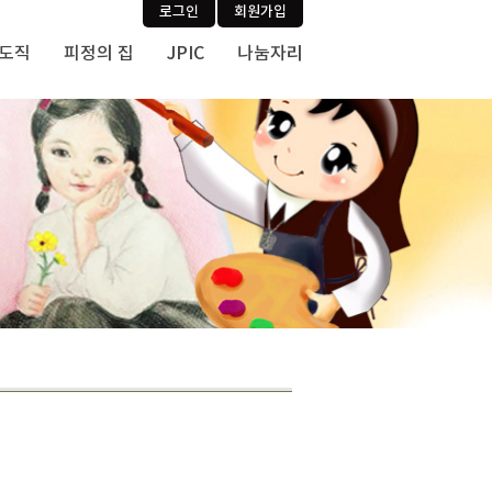
로그인
회원가입
사도직
피정의 집
JPIC
나눔자리