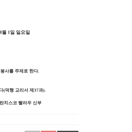
8
월
1
일 일요일
 봉사를 주제로 한다
.
다
(
덕행 교리서 제
37
과
).
치스코 빨라우 신부