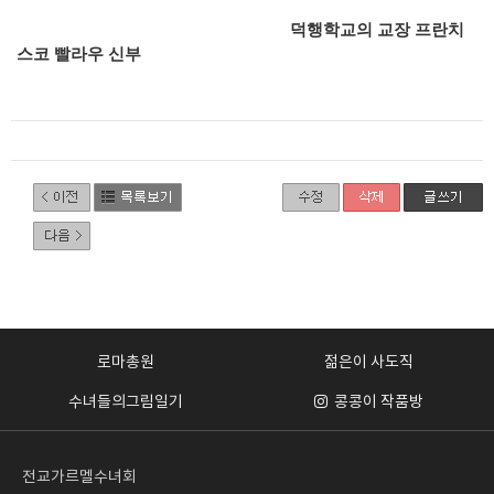
덕행학교의 교장 프란치
스코 빨라우 신부
로마총원
젊은이 사도직
수녀들의그림일기
콩콩이 작품방
전교가르멜수녀회