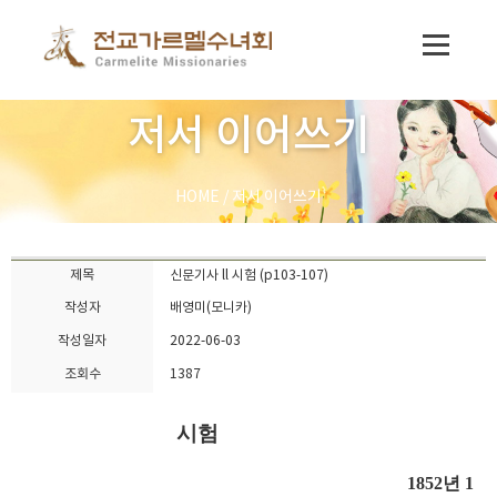
저서 이어쓰기
HOME
/
저서 이어쓰기
제목
신문기사 ll 시험 (p103-107)
작성자
배영미(모니카)
작성일자
2022-06-03
조회수
1387
시험
1852
년
1