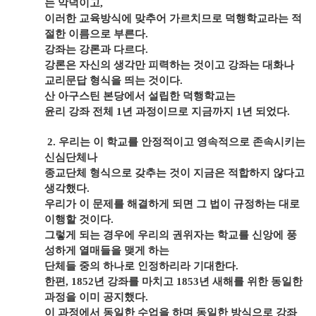
는 악덕이고
,
이러한 교육방식에 맞추어 가르치므로 덕행학교라는 적
절한 이름으로 부른다
.
강좌는 강론과 다르다
.
강론은 자신의 생각만 피력하는 것이고 강좌는 대화나
교리문답 형식을 띄는 것이다
.
산 아구스틴 본당에서 설립한 덕행학교는
윤리 강좌 전체
1
년 과정이므로 지금까지
1
년 되었다
.
2.
우리는 이 학교를 안정적이고 영속적으로 존속시키는
신심단체나
종교단체 형식으로 갖추는 것이 지금은 적합하지 않다고
생각했다
.
우리가 이 문제를 해결하게 되면 그 법이 규정하는 대로
이행할 것이다
.
그렇게 되는 경우에 우리의 권위자는 학교를 신앙에 풍
성하게 열매들을 맺게 하는
단체들 중의 하나로 인정하리라 기대한다
.
한편
, 1852
년 강좌를 마치고
1853
년 새해를 위한 동일한
과정을 이미 공지했다
.
이 과정에서 동일한 수업을 하며 동일한 방식으로 강좌