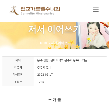
저서 이어쓰기
HOME
/
저서 이어쓰기
제목
은수 생활, 깐따이락의 은수자 (p6) 소개글
작성자
강명희 안나
작성일자
2022-06-17
조회수
1235
소 개 글