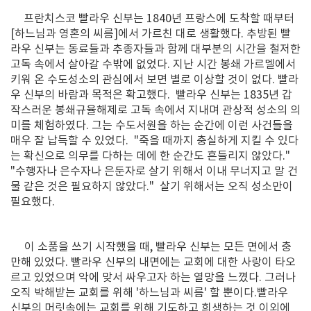
프란치스코
빨라우 신부는 1840년 프랑스에 도착할 때부터
[하느님과 영혼의 씨름]에서 가르친 대로 생활했다. 추방된 빨
라우 신부는 동료들과 추종자들과 함께 대부분의 시간을 철저한
고독 속에서 살아갈 수밖에 없었다. 지난 시간 봉쇄 가르멜에서
키워 온 수도성소의 관심에서 보면 별로 이상할 것이 없다. 빨라
우 신부의 바람과 목적은 확고했다. 빨라우 신부는 1835년 갑
작스러운 봉쇄규율해제로 고독 속에서 지내며 관상적 성소의 의
미를 체험하였다. 그는 수도서원을 하는 순간에 이런 사건들을
매우 잘 납득할 수 있었다. "죽을 때까지 충실하게 지킬 수 있다
는 확신으로 의무를 다하는 데에 한 순간도 흔들리지 않았다."
"수행자나 은수자나 은둔자로 살기 위해서 이내 무너지고 말 건
물 같은 것은 필요하지 않았다." 살기 위해서는 오직 성소만이
필요했다.
이 소품을 쓰기 시작했을 때, 빨라우 신부는 모든 면에서 충
만해 있었다. 빨라우 신부의 내면에는 교회에 대한 사랑이 타오
르고 있었으며 악에 맞서 싸우고자 하는 열망을 느꼈다. 그러나
오직 박해받는 교회를 위해 '하느님과 씨름' 할 뿐이다.빨라우
신부의 머릿속에는 교회를 위해 기도하고 희생하는 것 이외에