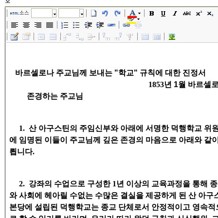
호
소스
글꼴
크기