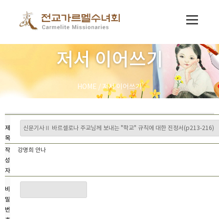
저서 이어쓰기
HOME
/
저서 이어쓰기
제
목
작
강명희 안나
성
자
비
밀
번