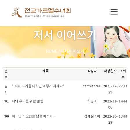
저서 이어쓰기
HOME
/
저서 이어쓰기
번
제목
작성자
작성일자
조회
호
수
공
* 저서 쓰기를 마치면 이렇게 하세요*
carmis7766
2021-12-
2203
지
29
701
나와 우리를 위한 말씀
하경미
2022-11-
1444
06
700
하느님의 모습을 닮을 때까지...
김세실리아
2022-10-
1344
28