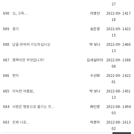
27
690
오, 고독....
이명인
2022-09-
1417
18
689
용기
송은경
2022-09-
1422
15
688
남을 위하여 기도하십시오
박 보나
2022-09-
1460
13
687
행복이란 무엇입니까?
김세실리아
2022-09-
1388
08
686
편지
수선화
2022-09-
1422
01
685
아늑한 여름밤,
박 보나
2022-08-
1451
13
684
사랑은 행동으로 옮기는 것...
배인경
2022-08-
1494
03
683
진짜 나로...
하경미
2022-08-
1613
02