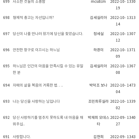
699
사소한 것들의 소중함
mcsstcm
2022-10-
1330
19
698
형제적 충고는 자선입니까?
김세실리아
2022-10-
1313
14
697
당신이 나를 만나러 왔기에 당신을 찾았습니다.
정세실
2022-10-
1307
12
696
안전한 항구로 이끄시는 하느님
하경미
2022-10-
1371
09
695
하느님은 인간의 마음을 만족시킬 수 있는 유일
김세실리아
2022-10-
1367
한 분
08
694
자매의 삶을 복음의 거룩한 법. . ..
박덕조 보나
2022-10-
1473
04
693
나는 당신을 사랑하는 님입니다
조민희루실라
2022-10-
1339
02
692
당신 사랑하기를 멈추지 못하도록 내 마음을 채
박재희 모데스
2022-09-
1340
워주십..
타
27
691
사랑합니다.
김현희
2022-09-
1343