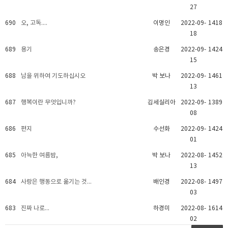
27
690
오, 고독....
이명인
2022-09-
1418
18
689
용기
송은경
2022-09-
1424
15
688
남을 위하여 기도하십시오
박 보나
2022-09-
1461
13
687
행복이란 무엇입니까?
김세실리아
2022-09-
1389
08
686
편지
수선화
2022-09-
1424
01
685
아늑한 여름밤,
박 보나
2022-08-
1452
13
684
사랑은 행동으로 옮기는 것...
배인경
2022-08-
1497
03
683
진짜 나로...
하경미
2022-08-
1614
02