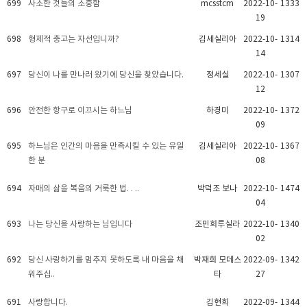
699
사소한 것들의 소중함
mcsstcm
2022-10-
1333
19
698
형제적 충고는 자선입니까?
김세실리아
2022-10-
1314
14
697
당신이 나를 만나러 왔기에 당신을 찾았습니다.
정세실
2022-10-
1307
12
696
안전한 항구로 이끄시는 하느님
하경미
2022-10-
1372
09
695
하느님은 인간의 마음을 만족시킬 수 있는 유일
김세실리아
2022-10-
1367
한 분
08
694
자매의 삶을 복음의 거룩한 법. . ..
박덕조 보나
2022-10-
1474
04
693
나는 당신을 사랑하는 님입니다
조민희루실라
2022-10-
1340
02
692
당신 사랑하기를 멈추지 못하도록 내 마음을 채
박재희 모데스
2022-09-
1342
워주십..
타
27
691
사랑합니다.
김현희
2022-09-
1344