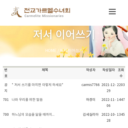
저서 이어쓰기
HOME
/
저서 이어쓰기
번
제목
작성자
작성일자
조회
호
수
공
* 저서 쓰기를 마치면 이렇게 하세요*
carmis7766
2021-12-
2203
지
29
701
나와 우리를 위한 말씀
하경미
2022-11-
1447
06
700
하느님의 모습을 닮을 때까지...
김세실리아
2022-10-
1345
28