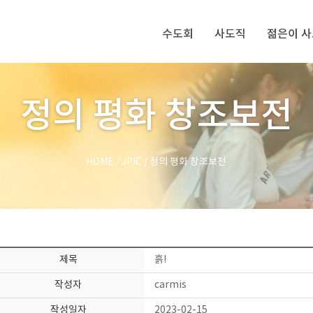
수도회
사도직
젊은이 
정의 평화 창조보전
HOME
/
JPIC
/
정의 평화 창조보전
제목
흙!
작성자
carmis
작성일자
2023-02-15