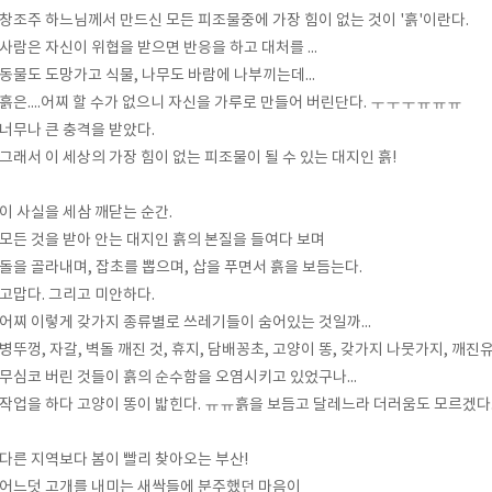
창조주 하느님께서 만드신 모든 피조물중에 가장 힘이 없는 것이 '흙'이란다.
사람은 자신이 위협을 받으면 반응을 하고 대처를 ...
동물도 도망가고 식물, 나무도 바람에 나부끼는데...
흙은....어찌 할 수가 없으니 자신을 가루로 만들어 버린단다. ㅜㅜㅜㅠㅠㅠ
너무나 큰 충격을 받았다.
그래서 이 세상의 가장 힘이 없는 피조물이 될 수 있는 대지인 흙!
이 사실을 세삼 깨닫는 순간.
모든 것을 받아 안는 대지인 흙의 본질을 들여다 보며
돌을 골라내며, 잡초를 뽑으며, 삽을 푸면서 흙을 보듬는다.
고맙다. 그리고 미안하다.
어찌 이렇게 갖가지 종류별로 쓰레기들이 숨어있는 것일까...
병뚜껑, 자갈, 벽돌 깨진 것, 휴지, 담배꽁초, 고양이 똥, 갖가지 나뭇가지, 깨진
무심코 버린 것들이 흙의 순수함을 오염시키고 있었구나...
작업을 하다 고양이 똥이 밟힌다. ㅠㅠ흙을 보듬고 달레느라 더러움도 모르겠다
다른 지역보다 봄이 빨리 찾아오는 부산!
어느덧 고개를 내미는 새싹들에 분주했던 마음이