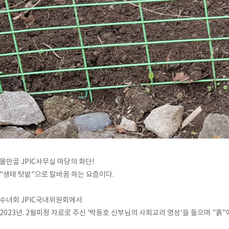
물만골 JPIC사무실 마당의 화단!
"생태 텃밭"으로 탈바꿈 하는 요즘이다.
수녀회 JPIC국내위원회에서
2023년. 2월피정 자료로 주신 '박동호 신부님의 사회교리 영상'을 들으며 "흙