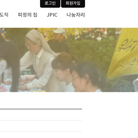
로그인
회원가입
사도직
피정의 집
JPIC
나눔자리