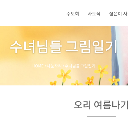
수도회
사도직
젊은이 
수녀님들 그림일기
HOME
/
나눔자리
/
수녀님들 그림일기
오리 여름나
제목