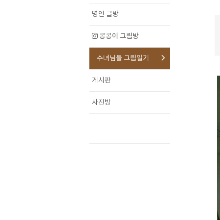
명인 글방
콩콩이 그림방
수녀님들 그림일기
게시판
사진방