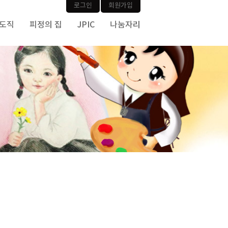
로그인
회원가입
사도직
피정의 집
JPIC
나눔자리
기