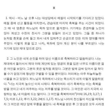
II
역사
어느 날 오후 나는 대성당에서 예절이 시작되기를 기다리고 있었다
1.
-
.
예절 중에 선교 활동을 마치면서
관습대로 마지막 축복을 주는 시간이 되었다
,
.
그 때 내 영혼은 하느님의 옥좌 앞으로 옮겨졌다
거기에는 존경하올 노인이
.
앉아 계셨고 수천의 천사가 그분을 받들어 모시고 있었다
그들 중 하나가
.
눈처럼 흰옷을 손에 들고 와서 내게 입혀주고 순금으로 만든 띠와 영대를 매어
주었다
이렇게 옷을 입고 나자
옥좌에 앉아 계신 분이 나를 부르셨다
나는
.
,
.
거기에 있던 제대 앞으로 갔다
.
그 노인은 내게 손짓을 하며 당신 이름으로 축복하라고 말씀하셨다
나는
2.
.
제대에서 돌아서서 제대 아래 계단에 있는 영광의 옷을 입은 너무도 아름다운 젊
은 여인을 보았다
그분의 옷은 빛처럼 희었다
그분은 빛에 감싸 있어서 잘 쳐다
.
.
볼 수가 없었기에 형상만 구별할 수 있을 뿐이었다
머리에는 아주 하늘하늘한
.
너울을 쓰고 있었다
하느님의 옥좌에서 나오는 목소리가 내게 이렇게 말씀하셨
.
다
너는 지극히 높으신 이의 사제다
축복하여라
네가 축복하는 이는 축복을
. "
.
.
받을 것이고 네가 저주하는 이는 저주를 받을 것이다
그 여인은 내가 지극히 사
.
랑하는 딸
내 마음에 드는 딸이다
그 여인을 축복하여라
마태
,
.
"(
16,19; 3,17; 1
마르
루가
베드
하느님 나라의 천신들이 자신을 에워싸
7,5;
1,11;
3,22; 2
1,17).
자 그 여인은 제단 앞에 무릎을 꿇었다
내 축복을 받은 후 그 영상은 모두 사라졌
.