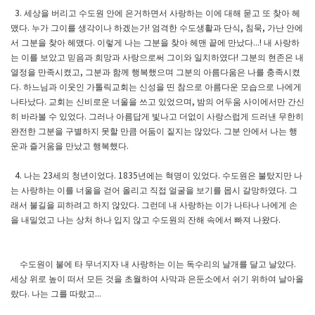
세상을 버리고 수도원 안에 은거하면서 사랑하는 이에 대해 묻고 또 찾아 헤
3.
맸다
누가 그이를 생각이나 하겠는가
엄격한 수도생활과 단식
침묵
가난 안에
.
!
,
,
서 그분을 찾아 헤맸다
이렇게 나는 그분을 찾아 헤맨 끝에 만났다
내 사랑하
.
...!
는 이를 보았고 믿음과 희망과 사랑으로써 그이와 일치하였다
그분의 현존은 내
!
열정을 만족시켰고
그분과 함께 행복했으며 그분의 아름다움은 나를 충족시켰
,
다
하느님과 이웃인 가톨릭교회는 신성을 띤 참으로 아름다운 모습으로 나에게
.
나타났다
교회는 신비로운 너울을 쓰고 있었으며
밤의 어두움 사이에서만 간신
.
,
히 바라볼 수 있었다
그러나 아름답게 빛나고 더없이 사랑스럽게 드러낸 무한히
.
완전한 그분을 구별하지 못할 만큼 어둠이 짙지는 않았다
그분 안에서 나는 행
.
운과 즐거움을 만났고 행복했다
.
나는
세의 청년이었다
년에는 혁명이 있었다
수도원은 불탔지만 나
4.
23
.
1835
.
는 사랑하는 이를 너울을 걷어 올리고 직접 얼굴을 보기를 몹시 갈망하였다
그
.
래서 불길을 피하려고 하지 않았다
그런데 내 사랑하는 이가 나타나 나에게 손
.
을 내밀었고 나는 상처 하나 입지 않고 수도원의 잔해 속에서 빠져 나왔다
.
수도원이 불에 타 무너지자 내 사랑하는 이는 독수리의 날개를 달고 날았다
.
세상 위로 높이 떠서 모든 것을 초월하여 사막과 은둔소에서 쉬기 위하여 날아올
랐다
나는 그를 따랐고
.
...