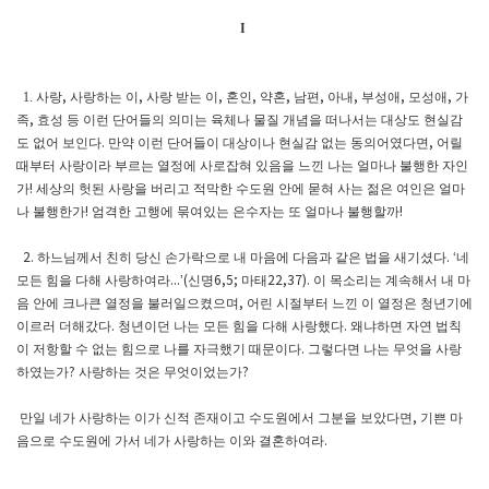
I
1. 사랑
사랑하는 이
사랑 받는 이
혼인
약혼
남편
아내
부성애
모성애
가
,
,
,
,
,
,
,
,
,
족
효성 등 이런 단어들의 의미는 육체나 물질 개념을 떠나서는 대상도 현실감
,
도 없어 보인다
만약 이런 단어들이 대상이나 현실감 없는 동의어였다면
어릴
.
,
때부터 사랑이라 부르는 열정에 사로잡혀 있음을 느낀 나는 얼마나 불행한 자인
가
세상의 헛된 사랑을 버리고 적막한 수도원 안에 묻혀 사는 젊은 여인은 얼마
!
나 불행한가
엄격한 고행에 묶여있는 은수자는 또 얼마나 불행할까
!
!
하느님께서 친히 당신 손가락으로 내 마음에 다음과 같은 법을 새기셨다
네
2.
. ‘
모든 힘을 다해 사랑하여라
신명
마태
이 목소리는 계속해서 내 마
...’(
6,5;
22,37).
음 안에 크나큰 열정을 불러일으켰으며
어린 시절부터 느낀 이 열정은 청년기에
,
이르러 더해갔다
청년이던 나는 모든 힘을 다해 사랑했다
왜냐하면 자연 법칙
.
.
이 저항할 수 없는 힘으로 나를 자극했기 때문이다
그렇다면 나는 무엇을 사랑
.
하였는가
사랑하는 것은 무엇이었는가
?
?
만일 네가 사랑하는 이가 신적 존재이고 수도원에서 그분을 보았다면
기쁜 마
,
음으로 수도원에 가서 네가 사랑하는 이와 결혼하여라
.