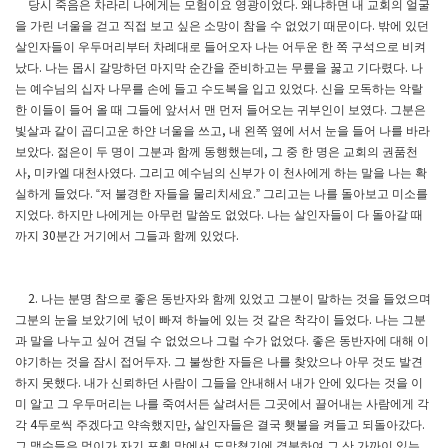
당시 죽음은 차라리 나에게는 모험이요 영광이었다
왜냐하면 내 교회의 얼굴
.
을 가린 너울을 걷고 직접 보고 싶은 소망이 참을 수 없었기 때문이다
밖에 있던
.
살인자들이 우두머리부터 차례대로 들어오자 나는 어두운 한 쪽 구석으로 비켜
났다
나는 몹시 갈망하던 마지막 순간을 준비하고는 무릎을 꿇고 기다렸다
나
.
.
는 예수님의 십자 나무를 손에 들고 수도복을 입고 있었다
신을 모독하는 악랄
.
한 이들이 들어 올 때 그들에 앞서서 맨 먼저 들어오는 귀부인이 보였다
그분은
.
빛살과 같이 곱디고운 하얀 너울을 쓰고
내 왼쪽 옆에 서서 눈을 들어 나를 바라
,
보았다
젊은이 두 명이 그분과 함께 동행했는데
그 중 한 명은 교회의 권품천
.
,
사
미카엘 대천사였다
그리고 예수님의 신부가 이 천사에게 하는 말을 나는 확
,
.
실하게 들었다
저 불경한 자들을 물리치세요
그리고는 나를 돌아보고 미소를
. “
.”
지었다
하지만 나에게는 아무런 말씀도 없었다
나는 살인자들이 다 돌아갈 때
.
.
까지
분간 거기에서 그들과 함께 있었다
30
.
나는 분명 참으로 좋은 동반자와 함께 있었고 그분이 말하는 것을 들었으며
2.
그분의 눈을 보았기에 넋이 빠져 하늘에 있는 것 같은 착각이 들었다
나는 그분
.
과 말을 나누고 싶어 견딜 수 없었으나 그럴 수가 없었다
좋은 동반자에 대해 이
.
야기하는 것을 잠시 접어두자
그 불쌍한 자들은 나를 찾았으나 아무 것도 발견
.
하지 못했다
내가 신뢰하던 사람이 그들을 안내해서 내가 안에 있다는 것을 이
.
미 알고 그 우두머리는 나를 죽여서든 살려서든 그곳에서 끌어내는 사람에게 각
각
두로씩 주겠다고 약속했지만
살인자들은 결국 횃불을 켜들고 되돌아갔다
4
,
.
그 맹수들은 먹이가 자기 포획 망에서 도망쳤기에 격분하여 그 산 가까이 있는