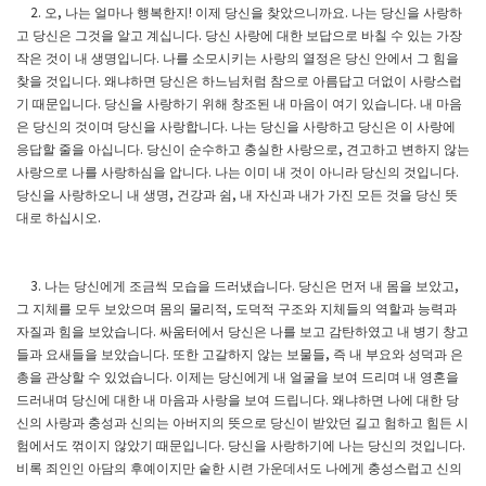
오
나는 얼마나 행복한지
이제 당신을 찾았으니까요
나는 당신을 사랑하
2.
,
!
.
고 당신은 그것을 알고 계십니다
당신 사랑에 대한 보답으로 바칠 수 있는 가장
.
작은 것이 내 생명입니다
나를 소모시키는 사랑의 열정은 당신 안에서 그 힘을
.
찾을 것입니다
왜냐하면 당신은 하느님처럼 참으로 아름답고 더없이 사랑스럽
.
기 때문입니다
당신을 사랑하기 위해 창조된 내 마음이 여기 있습니다
내 마음
.
.
은 당신의 것이며 당신을 사랑합니다
나는 당신을 사랑하고 당신은 이 사랑에
.
응답할 줄을 아십니다
당신이 순수하고 충실한 사랑으로
견고하고 변하지 않는
.
,
사랑으로 나를 사랑하심을 압니다
나는 이미 내 것이 아니라 당신의 것입니다
.
.
당신을 사랑하오니 내 생명
건강과 쉼
내 자신과 내가 가진 모든 것을 당신 뜻
,
,
대로 하십시오
.
나는 당신에게 조금씩 모습을 드러냈습니다
당신은 먼저 내 몸을 보았고
3.
.
,
그 지체를 모두 보았으며 몸의 물리적
도덕적 구조와 지체들의 역할과 능력과
,
자질과 힘을 보았습니다
싸움터에서 당신은 나를 보고 감탄하였고 내 병기 창고
.
들과 요새들을 보았습니다
또한 고갈하지 않는 보물들
즉 내 부요와 성덕과 은
.
,
총을 관상할 수 있었습니다
이제는 당신에게 내 얼굴을 보여 드리며 내 영혼을
.
드러내며 당신에 대한 내 마음과 사랑을 보여 드립니다
왜냐하면 나에 대한 당
.
신의 사랑과 충성과 신의는 아버지의 뜻으로 당신이 받았던 길고 험하고 힘든 시
험에서도 꺾이지 않았기 때문입니다
당신을 사랑하기에 나는 당신의 것입니다
.
.
비록 죄인인 아담의 후예이지만 숱한 시련 가운데서도 나에게 충성스럽고 신의