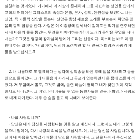
실천하는 것이었다
거기에서 이 지상에 존재하며 그를 대표하는 성인들 안에서
.
교회의 머리이신 그리스도의 속성과 은총
은사
성
덕
완전성을 보았다
나는
,
,
,
...
신앙
즉 가톨릭 신앙을 듣는다
신앙은 항상 새로운 노래를 부르는데 희망은 믿
,
.
음과 함께 합창을 한다
사랑은 이 이중창에 합세하여 감미로운 악기를 연주하면
.
서 내 마음의 줄을 퉁긴다
무엇을 이야기하는가
이 노래와 음악은 무엇을 나타
.
?
내는가
그것은 영광의 왕자님의 딸에게 드리는 선물이다
목소리는 바로 이 딸
?
.
한테 하는 말이다
내 딸이여
당신께 드려야만 할 내 믿음과 희망과 사랑의 제
. “
,
물을 받으십시오
󰡓
.
내 나름대로 또 필요하다는 생각에 삼덕송을 바친 후에 밤을 지내려고 동굴
2.
안으로 들어갔다
그러자 졸음이 사라지고 공포가 엄습하면서 온 몸에 소름이 끼
.
쳤다
저 무덤에서 홀로
그것도 밤에
돌연 하늘이 열리고 내가 찾던 것이 지적
.
,
,
환시로 나타났다
그 여인과 떼어놓을 수 없는 동반자들인 믿음과 희망과 사랑으
.
로 내게 다가왔다
매우 쓴 술을 들고 와 나에게 보여준다
.
.
나를 사랑합니까
-
?
당신은 내가 당신을 사랑한다는 것을 알고 계십니다
그런데도 내게 그렇게
-
.
물으니 딸이여
다시 사랑의 의식을 받으십시오
예
나는 당신을 사랑합니다
당
,
.
,
.
신이 내 마음을 앗아갔기 때문에 당신을 사랑합니다
그 잔을 나에게 주십시오
.
.