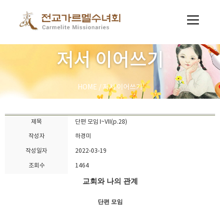
저서 이어쓰기
HOME
/
저서 이어쓰기
제목
단편 모임 I~VII(p.28)
작성자
하경미
작성일자
2022-03-19
조회수
1464
교회와 나의 관계
단편 모임