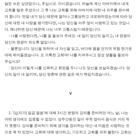
달든 쓰든 상관없으니
주십시오
마시겠습니다
하늘에 계신 아버지께서 내게
,
.
.
교회를 딸로 주셨으니 그 후 나는 교회를 위해 아버지에 대한 내 의무를 완수해
야 합니다
만일 내가 당신 때문에 얼마나 고통당하고 괴로워하였는지에 따라 당
.
신에 대한 내 사랑을 평가한다면
나는 당신을 아주 많이 사랑하고 있는 것입니
,
다
왜냐하면 당신 때문에 나는 너무 고통스럽기 때문입니다
.
.
나를 사랑한다면
나를 잘 돌보아 주세요
내 일이 당신의 일이고
내 영광이
-
,
.
,
당신의 영광이 되도록 말입니다
.
물론입니다
당신을 위하여 내 자신을 잊고
바다에 몸을 던지며 위험 한가운
-
.
,
데에 뛰어들겠습니다
오 거룩한 교회여
나를 지켜주시고 영성 생활을 돌보아
.
!
주십시오
!
당신이 이렇게 나를 신뢰하고 희망을 두니 나도 당신을 보살피겠습니다
당
-
.
신의 일이 내 일이며
당신 영혼에 관한 일은 제가 책임지겠습니다
,
...
V
십자가
일곱 말씀
에 대해
시간 분량의 강의를 준비하던 어느 날
나는
1. ‘(
)
’
3
,
어떤 생각에도 집중할 수 없었다
성주간동안 일이 무척 많아서 음식은 거의 먹
.
지 못했다
강의를 준비하기 위해 생각을 정리하는 대신 내 마음은 사랑하는 것
.
으로 꽉 차 있었다
교회에 대해 생각하고
기도하고 교회를 외쳐 불렀다
교회는
.
,
.