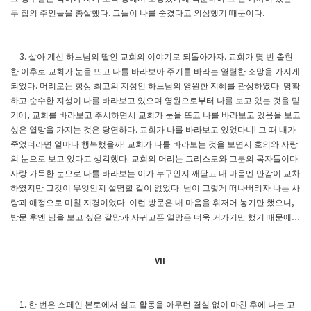
두 집의 주인들을 총살했다
그들이 나를 숨겼다고 의심했기 때문이다
.
.
살아 계신 하느님의 딸인 교회의 이야기로 되돌아가자
교회가 몇 번 출현
3.
.
한 이후로 교회가 눈을 뜨고 나를 바라보아 주기를 바라는 열렬한 소망을 가지게
되었다
머리로는 항상 최고의 지성인 하느님의 영원한 지혜를 관상하였다
명확
.
.
하고 순수한 지성이 나를 바라보고 있으며 영원으로부터 나를 보고 있는 것을 믿
기에
교회를 바라보고 주시하면서 교회가 눈을 뜨고 나를 바라보고 있음을 보고
,
싶은 열망을 가지는 것은 당연하다
교회가 나를 바라보고 있었다니
그 때 내가
.
!
죽었더라면 얼마나 행복했을까
교회가 나를 바라보는 것을 보면서 호의와 사랑
!
의 눈으로 보고 있다고 생각했다
교회의 머리는 그리스도와 그분의 목자들이다
.
.
사랑 가득한 눈으로 나를 바라보는 이가 누구인지 깨닫고 내 마음엔 만감이 교차
하였지만 그것이 무엇인지 설명할 길이 없었다
님이 그렇게 떠나버리자 나는 사
.
랑과 애정으로 미칠 지경이었다
이런 방문은 내 마음을 휘저어 놓기만 했으니
.
,
방문 후엔 님을 보고 싶은 갈망과 사귀고픈 열망은 더욱 커가기만 했기 때문에
…
VII
한 번은 스페인 본토에서 설교 활동을 아무런 결실 없이 마친 후에 나는 고
1.