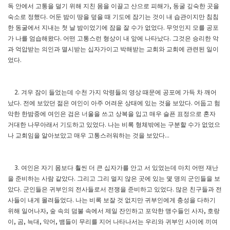
독 안에서 고통을 덜기 위해 지친 몸을 이끌고 산으로 피해가
동굴 깊숙한 곳을
,
숙소로 정했다
어둔 밤이 땅을 덮을 때 기도에 잠기는 것이 내 습관이지만 침침
.
한 동굴에서 지내는 첫 날 밤이었기에 잠을 잘 수가 없었다
무엇인지 모를 공포
.
가 나를 엄습해왔다
어떤 고통스런 형상이 내 앞에 나타났다
그것은 승리한 악
.
.
과 억압받는 의인과 멸시받는 십자가이고 박해받는 교회와 교회에 관련된 일이
었다
.
겨우 잠이 들었는데 수천 가지 악령들의 영상 때문에 공포에 가득 차 깨어
2.
났다
전에 보았던 젊은 여인이 아주 어려운 상태에 있는 것을 보았다
어둡고 험
.
.
악한 한밤중에 여인은 검은 너울을 쓰고 상복을 입고 매우 슬픈 표정으로 혼자
거대한 나무아래서 기도하고 있었다
나는 비록 형체밖에는 구분할 수가 없었으
.
나 교회임을 알아보았고 매우 고통스러워하는 것을 보았다
...
여인은 자기 몸보다 훨씬 더 큰 십자가를 안고 서 있었는데 마치 어떤 재난
3.
을 준비하는 사람 같았다
그리고 그리 멀지 않은 곳에 있는 몇 명의 군인들을 보
.
았다
군인들은 귀부인의 전사들로서 전쟁을 준비하고 있었다
많은 친구들과 전
.
.
사들이 내게 몰려들었다
나는 비록 보잘 것 없지만 귀부인에게 충성을 다하기
.
위해 일어나자
숲 속의 덤불 속에서 제일 잔인하고 포악한 맹수들인 사자
호랑
,
,
이
곰
늑대
악어
뱀들이 무리를 지어 나타나서는 우리와 귀부인 사이에 끼여
,
,
,
,