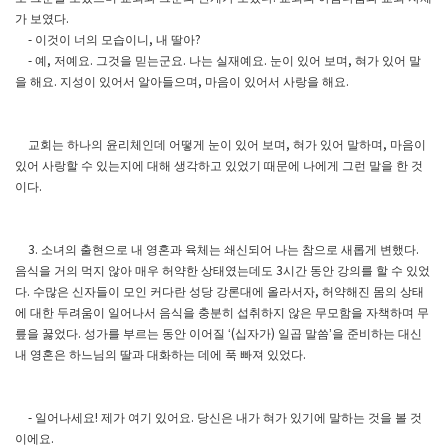
가 보였다
.
이것이 너의 모습이니
내 딸아
-
,
?
예
저예요
그것을 믿는군요
나는 실재예요
눈이 있어 보며
혀가 있어 말
-
,
.
.
.
,
을 해요
지성이 있어서 알아들으며
마음이 있어서 사랑을 해요
.
,
.
교회는 하나의 윤리체인데 어떻게 눈이 있어 보며
혀가 있어 말하며
마음이
,
,
있어 사랑할 수 있는지에 대해 생각하고 있었기 때문에 나에게 그런 말을 한 것
이다
.
소녀의 출현으로 내 영혼과 육체는 쇄신되어 나는 참으로 새롭게 변했다
3.
.
음식을 거의 먹지 않아 매우 허약한 상태였는데도
시간 동안 강의를 할 수 있었
3
다
수많은 신자들이 모인 커다란 성당 강론대에 올라서자
허약해진 몸의 상태
.
,
에 대한 두려움이 일어나서 음식을 충분히 섭취하지 않은 무모함을 자책하며 무
릎을 꿇었다
성가를 부르는 동안 이어질
십자가
일곱 말씀
을 준비하는 대신
.
‘(
)
’
내 영혼은 하느님의 딸과 대화하는 데에 푹 빠져 있었다
.
일어나세요
제가 여기 있어요
당신은 내가 혀가 있기에 말하는 것을 볼 것
-
!
.
이에요
.