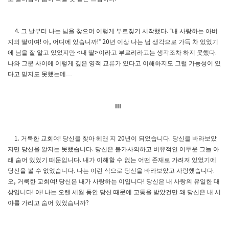
그 날부터 나는 님을 찾으며 이렇게 부르짖기 시작했다
내 사랑하는 아버
4.
. “
지의 딸이여
아
어디에 있습니까
년 이상 나는 님 생각으로 가득 차 있었기
!
,
!” 20
에 님을 잘 알고 있었지만
내 딸
이라고 부르리라고는 생각조차 하지 못했다
<
>
.
나와 그분 사이에 이렇게 깊은 영적 교류가 있다고 이해하지도 그럴 가능성이 있
다고 믿지도 못했는데
…
III
거룩한 교회여
당신을 찾아 헤맨 지
년이 되었습니다
당신을 바라보았
1.
!
20
.
지만 당신을 알지는 못했습니다
당신은 불가사의하고 비유적인 어두운 그늘 아
.
래 숨어 있었기 때문입니다
내가 이해할 수 없는 어떤 존재로 가려져 있었기에
.
당신을 볼 수 없었습니다
나는 이런 식으로 당신을 바라보았고 사랑했습니다
.
.
오
거룩한 교회여
당신은 내가 사랑하는 이입니다
당신은 내 사랑의 유일한 대
,
!
!
상입니다
아
나는 오랜 세월 동안 당신 때문에 고통을 받았건만 왜 당신은 내 시
!
!
야를 가리고 숨어 있었습니까
?