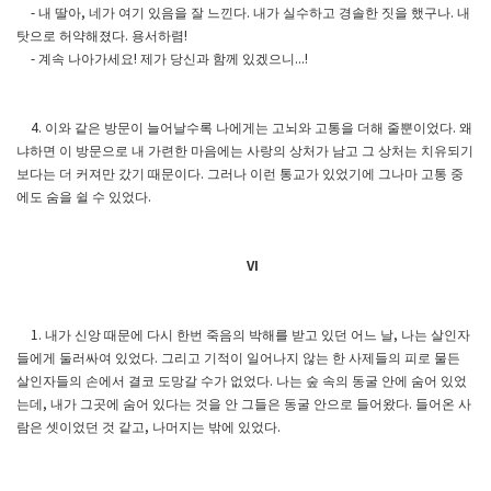
내 딸아
네가 여기 있음을 잘 느낀다
내가 실수하고 경솔한 짓을 했구나
내
-
,
.
.
탓으로 허약해졌다
용서하렴
.
!
계속 나아가세요
제가 당신과 함께 있겠으니
-
!
...!
이와 같은 방문이 늘어날수록 나에게는 고뇌와 고통을 더해 줄뿐이었다
왜
4.
.
냐하면 이 방문으로 내 가련한 마음에는 사랑의 상처가 남고 그 상처는 치유되기
보다는 더 커져만 갔기 때문이다
그러나 이런 통교가 있었기에 그나마 고통 중
.
에도 숨을 쉴 수 있었다
.
VI
내가 신앙 때문에 다시 한번 죽음의 박해를 받고 있던 어느 날
나는 살인자
1.
,
들에게 둘러싸여 있었다
그리고 기적이 일어나지 않는 한 사제들의 피로 물든
.
살인자들의 손에서 결코 도망갈 수가 없었다
나는 숲 속의 동굴 안에 숨어 있었
.
는데
내가 그곳에 숨어 있다는 것을 안 그들은 동굴 안으로 들어왔다
들어온 사
,
.
람은 셋이었던 것 같고
나머지는 밖에 있었다
,
.