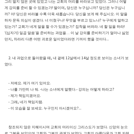
그리 멀지 않은 곳에 있었고 나는 교회의 머리를 바라보고 있었다
그러니 어떻
.
게 강의를 준비 할 수 있겠는가
딸이여
당신은 누구십니까
당신은 누구십니
!
,
?
까
아
당신은 바라볼 수록 더욱 새롭습니다
당신을 보게 해 주십시오
이 말을
?
!
.
.
하자 문득 의심이 생겼다
너 미쳤구나
무엇을 부르고 있느냐
누구에게 말하고
.
!
?
있는가
교회가 네게 말을 할 수가 있겠는가
집착을 버려라
네 할 일을 하라
?
?
.
!
십자가
일곱 말씀
을 준비하는 과업을
…
이 날 강의를 준비하기가 얼마나 싫었
‘(
)
’
던지
차라리 다른 어떤 괴로운 일이었더라면 기꺼이 했을 것이다
,
...
내 과업으로 돌아왔을 때
내 곁에
살에서
살 정도로 보이는 소녀가 보
2.
,
12
14
였다
.
저예요
제가 여기 있어요
-
.
.
나를 가만히 나 둬
나는 소녀에게 말했다
강의는 어떻게 하라고
-
. -
.-
?
제가 책임지겠어요
-
.
그래
네가 책임지렴
-
,
.
이 모습을 잘 보세요
누구인지 아시겠어요
-
.
?...
창조되지 않은 지혜이시며 교회의 머리이신 그리스도가 보였다
신앙의 눈으
.
로 그분을 보았으며 교회와 그분의 관계가 보였다
교회의 아름다움과 교회 자체
.