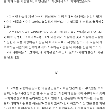
를 지켜 나를 사랑한 이
즉 당신을 이 지상에서 이미 차지하였습니다
,
.
아버지
하늘에 계신 아버지
당신께서 이 땅 위에서 순례하는 당신의 딸과
-
!
!
사람의 아들을 사랑의 고리로 결합하게 하셨으니 이 일치를 강복하소서
창세
(
2
7,29).
너는 내가 지극히 사랑하는 딸이다
네 안에 내 기쁨이 있다
마태
-
.
(
17,5; 3,1
마르
루가
나는 네가 사랑하는 것과 사랑하는 사람을
7;
9,7; 1,11;
9,25; 3,12).
사랑한다
너를 사랑하는 사람은 네 아버지로부터 사랑을 받으리라
나는 네가
.
.
축복하는 사람에게 강복하고 네가 저주하는 사람은 내 저주를 받은 자 되리라
.
내 사랑하는 이
교회여
내 서약을 받아주소서
신의와 사랑과 충성의 서원
-
,
,
.
을 받으시고
...
IV
교회를 위협하는 심각한 악들을 근절하기에는 인간의 힘이 부족함을 보게
1.
될 때
나는
시간 정도면 갈 수 있는 큰 섬
지중해의 깊은 곳에서부터 우뚝 솟아
,
1
,
나 가파른 절벽으로 둘러싸인 섬에서 일정 기간 은둔한다
배가 떠나면 나는 믿
.
음과 희망과 사랑으로 하느님과 그분의 교회와 일치 하고자 며칠 간을 홀로 지낸
다
내 목적은 믿음과 희망과 사랑으로 교회와 결합하는 것이었고 교회의 명령을
.