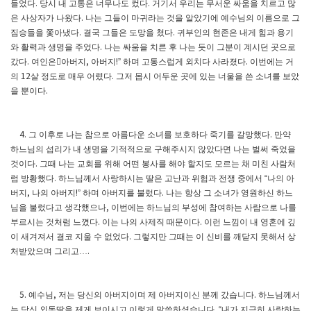
들었다
당시 내 고통은 너무나도 컸다
거기서 우리는 무서운 싸움을 치르고 많
.
.
은 사상자가 나왔다
나는 그들이 마귀라는 것을 알았기에 예수님의 이름으로 그
.
짐승들을 쫓아냈다
결국 그들은 도망을 쳤다
귀부인의 현존은 내게 힘과 용기
.
.
와 활력과 생명을 주었다
나는 싸움을 치른 후 나는 듯이 그분이 계시던 곳으로
.
갔다
여인은
󰡒
아버지
아버지
하며 고통스럽게 외치다 사라졌다
이번에는 거
.
,
!”
.
의
살 정도로 매우 어렸다
그저 몹시 어두운 곳에 있는 너울을 쓴 소녀를 보았
12
.
을 뿐이다
.
그 이후로 나는 참으로 아름다운 소녀를 보호하다 죽기를 갈망했다
만약
4.
.
하느님의 섭리가 내 생명을 기적적으로 구해주시지 않았다면 나는 벌써 죽었을
것이다
그때 나는 교회를 위해 어떤 봉사를 해야 할지도 모르는 채 미친 사람처
.
럼 방황했다
하느님께서 사랑하시는 딸은 고난과 위험과 전쟁 중에서
나의 아
.
“
버지
나의 아버지
하며 아버지를 불렀다
나는 항상 그 소녀가 영원하신 하느
,
!”
.
님을 불렀다고 생각했으나
이번에는 하느님의 부성에 참여하는 사람으로 나를
,
부르시는 것처럼 느꼈다
이는 나의 사제직 때문이다
이런 느낌이 내 영혼에 깊
.
.
이 새겨져서 결코 지울 수 없었다
그렇지만 그때는 이 신비를 깨닫지 못해서 상
.
처받았으며 그리고
…
.
예수님
저는 당신의 아버지이며 제 아버지이신 분께 갔습니다
하느님께서
5.
,
.
는 당신 외동딸을 제게 보이시고 이렇게 말씀하셨습니다
내가 지극히 사랑하는
. “