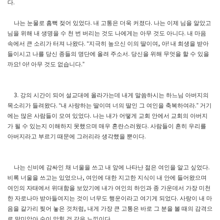
다
.
나는 눈물로 흠뻑 젖어 있었다
내 고통은 더욱 커졌다
나는 이제 님을 알았고
.
.
님을 위해 내 생명을 수 천 번 버리는 것도 나에게는 아무 것도 아니다
내 마음
.
속에서 큰 소리가 터져 나왔다
지극히 높으신 이의 딸이여
아
내 희생을 받아
. “
,
!
들이시고 나를 당신 종들의 명단에 올려 주소서
당신을 위해 무엇을 할 수 있을
.
까요
아
아무 것도 없습니다
!
!
.”
강의 시간이 되어 설교대에 올라가는데 내게 말씀하시는 하느님 아버지의
3.
목소리가 들려왔다
내 사랑하는 딸이며 너의 딸인 그 여인을 축복하여라
거기
. “
.”
에는 많은 사람들이 모여 있었다
나는 내가 어떻게 교회 안에서 교회의 아버지
.
가 될 수 있는지 이해하지 못했으며 매우 혼란스러웠다
사람들이 흔히 우리를
.
아버지라고 부르기 때문에 그러리라 생각했을 뿐이다
.
나는 신비에 감싸인 채 너울을 쓰고 내 앞에 나타난 젊은 여인을 알고 싶었다
.
비록 너울을 쓰고는 있었으나
여인에 대한 지고한 지식이 내 안에 들어왔으며
,
여인의 자태에서 위대함을 보았기에 내가 여인의 하인과 종 가운데서 가장 미천
한 자로나마 받아들여지는 것이 너무도 행운이라고 여기게 되었다
사랑이 내 마
.
음을 갈가리 찢어 놓은 것처럼
내게 가장 큰 고통은 바로 그 분을 볼 때의 감격으
,
로 말미암아 숨이 막힐 것 같은 느낌이다
.