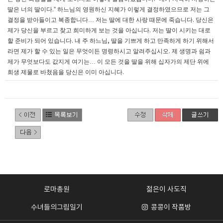
딸은 너의 딸이다
하느님의 영원하신 지혜가 이렇게 결정하였으므로 저는 그
.”
결정을 받아들이고 복종합니다
…
저는 딸에 대한 사랑 때문에 죽습니다
당신은
.
제가 당신을 부르고 찾고 희미하게 보는 것을 아십니다
저는 딸이 시키는 대로
.
할 준비가 되어 있습니다
내 주 하느님
딸을 기쁘게 하고 만족하게 하기 위해서
.
,
라면 제가 할 수 있는 일은 무엇이든 명령하시고 알려주십시오
제 생명과 쉼과
.
제가 무엇보다도 값지게 여기는
…
이 모든 것을 딸을 위해 십자가의 제단 위에
희생 제물로 바쳤음을 당신은 이미 아십니다
.
로마총원
젊은이 사도직
수녀들의그림일기
콩콩이 작품방