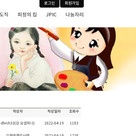
로그인
회원가입
사도직
피정의 집
JPIC
나눔자리
작성자
작성일자
조회수
dhrch33(강 요셉피나)
2022-04-19
1183
김현희엘리사벳
2022-04-19
1220