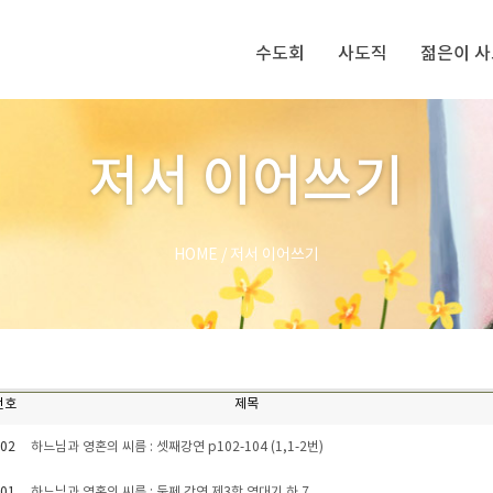
수도회
사도직
젊은이 
저서 이어쓰기
HOME
/
저서 이어쓰기
번호
제목
02
하느님과 영혼의 씨름 : 셋째강연 p102-104 (1,1-2번)
01
하느님과 영혼의 씨름 : 둘쩨 강연 제3항 역대기 하 7..